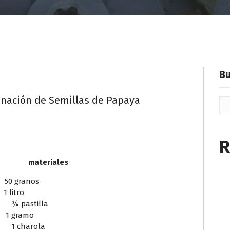
B
nación de Semillas de Papaya
R
riales
anos
ro
 pastilla
ramo
1 charola