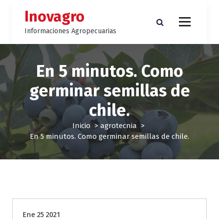
S
Inovagro
a
l
Informaciones Agropecuarias
t
a
r
En 5 minutos. Como
a
l
germinar semillas de
c
o
chile.
n
t
Inicio
>
agrotecnia
>
e
En 5 minutos. Como germinar semillas de chile.
n
i
d
o
agrotecnia
Ene 25 2021