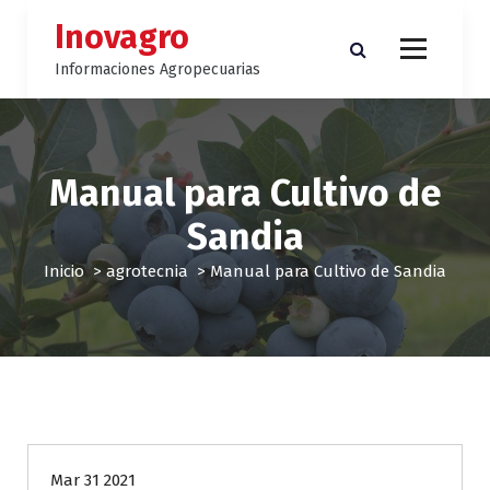
S
Inovagro
a
l
Informaciones Agropecuarias
t
a
r
a
l
Manual para Cultivo de
c
Sandia
o
n
Inicio
>
agrotecnia
>
Manual para Cultivo de Sandia
t
e
n
i
d
o
agrotecnia
Mar 31 2021