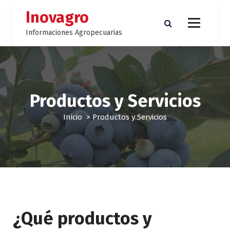
S
Inovagro
a
l
Informaciones Agropecuarias
t
a
r
a
l
Productos y Servicios
c
o
Inicio
>
Productos y Servicios
n
t
e
n
i
d
o
¿Qué productos y